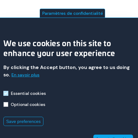
Paramètres de confidentialité
We use cookies on this site to
enhance your user experience
By clicking the Accept button, you agree to us doing
so.
En savoir plus
© 2026 asa technology Produktions- und Vertriebs GmbH
Essential cookies
Optional cookies
Imprint
235 St. Nicholas Ave,
Save preferences
South Plainfield
New Jersey 07080
+1 800 473 94 00